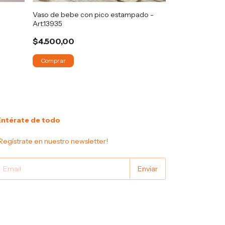
Vaso de bebe con pico estampado -
Art.13935
Kit cuidado del
Art.13929
$4.500,00
$18.500,00
Comprar
Comprar
Entérate de todo
Regístrate en nuestro newsletter!