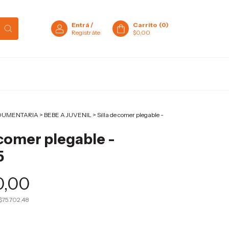
Entrá
/
Carrito
(
0
)
Registráte
$0,00
DUMENTARIA
>
BEBE A JUVENIL
>
Silla de comer plegable -
 comer plegable -
5
0,00
$75.702,48