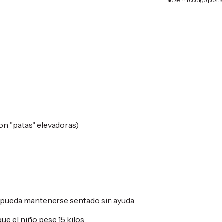
No sé mi código posta
on "patas" elevadoras)
o pueda mantenerse sentado sin ayuda
ue el niño pese 15 kilos