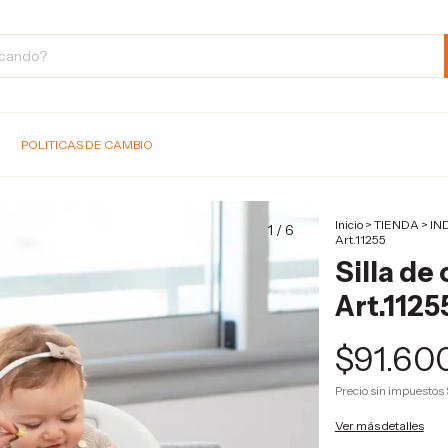
POLITICAS DE CAMBIO
Inicio
>
TIENDA
>
IN
1
/
6
Art.11255
Silla de
Art.1125
$91.60
Precio sin impuestos
Ver más detalles