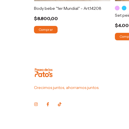
iezas -
Body bebe "1er Mundial" - Art.14208
Set pei
$8.800,00
$4.00
Comprar
Comp
Crecimos juntos, ahorramos juntos.