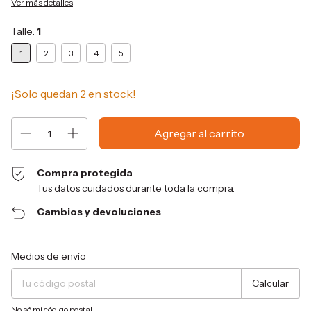
Ver más detalles
Talle:
1
1
2
3
4
5
¡Solo quedan
2
en stock!
Compra protegida
Tus datos cuidados durante toda la compra.
Cambios y devoluciones
Entregas para el CP:
Cambiar CP
Medios de envío
Calcular
No sé mi código postal