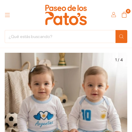
0
1
/
4