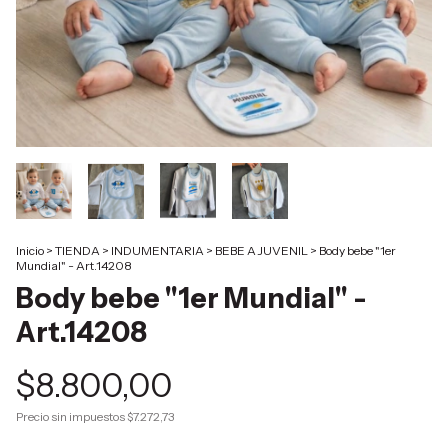
Inicio
>
TIENDA
>
INDUMENTARIA
>
BEBE A JUVENIL
>
Body bebe "1er
Mundial" - Art.14208
Body bebe "1er Mundial" -
Art.14208
$8.800,00
Precio sin impuestos
$7.272,73