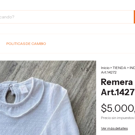
POLITICAS DE CAMBIO
Inicio
>
TIENDA
>
IN
1
/
3
Art.14272
Remera 
Art.142
$5.000
Precio sin impuestos
Ver más detalles