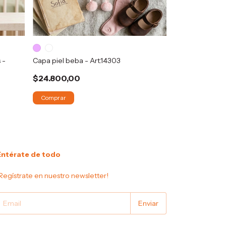
Accesorios de b
Art.14084
 -
Capa piel beba - Art.14303
$17.400,00
$24.800,00
Comprar
Entérate de todo
Regístrate en nuestro newsletter!