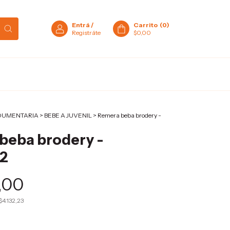
Entrá
/
Carrito
(
0
)
Registráte
$0,00
DUMENTARIA
>
BEBE A JUVENIL
>
Remera beba brodery -
beba brodery -
72
,00
$4.132,23