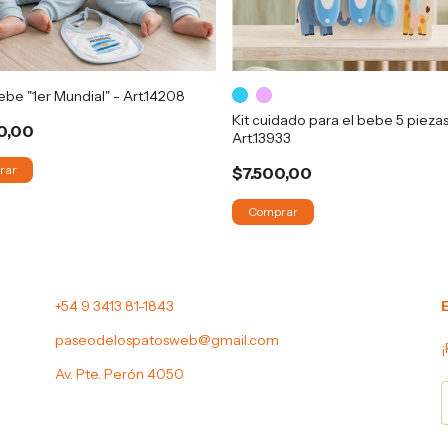
be "1er Mundial" - Art.14208
Kit cuidado para el bebe 5 piezas
0,00
Art.13933
rar
$7.500,00
Comprar
+54 9 3413 81-1843
paseodelospatosweb@gmail.com
¡
Av. Pte. Perón 4050