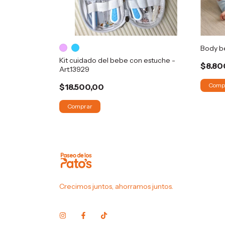
Body be
rt.13928
Kit cuidado del bebe con estuche -
$8.80
Art.13929
Comp
$18.500,00
Comprar
Crecimos juntos, ahorramos juntos.