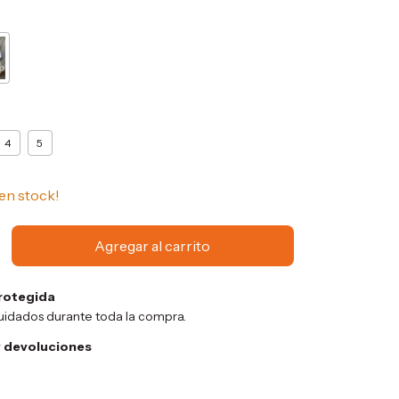
4
5
en stock!
rotegida
uidados durante toda la compra.
 devoluciones
Cambiar CP