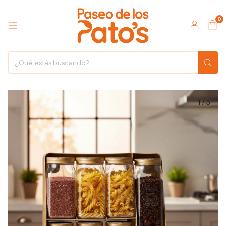
0
1
/
5