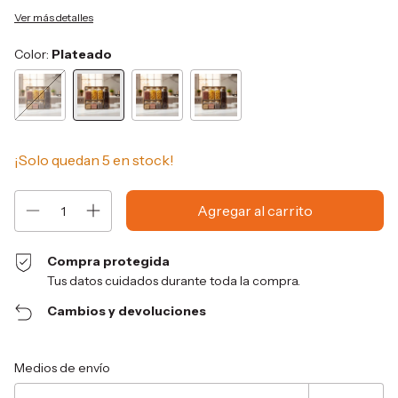
Ver más detalles
Color:
Plateado
¡Solo quedan
5
en stock!
Compra protegida
Tus datos cuidados durante toda la compra.
Cambios y devoluciones
Entregas para el CP:
Cambiar CP
Medios de envío