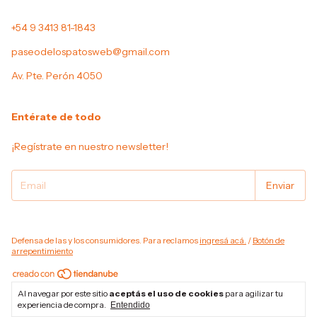
+54 9 3413 81-1843
paseodelospatosweb@gmail.com
Av. Pte. Perón 4050
Entérate de todo
¡Regístrate en nuestro newsletter!
Defensa de las y los consumidores. Para reclamos
ingresá acá.
/
Botón de
arrepentimiento
Copyright paseodelospatos - 2026. Todos los derechos reservados.
Al navegar por este sitio
aceptás el uso de cookies
para agilizar tu
experiencia de compra.
Entendido