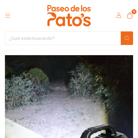
0
1
/
3