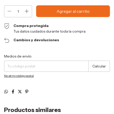
Compra protegida
Tus datos cuidados durante toda la compra.
Cambios y devoluciones
Entregas para el CP:
Cambiar CP
Medios de envío
Calcular
No sé mi código postal
Productos similares