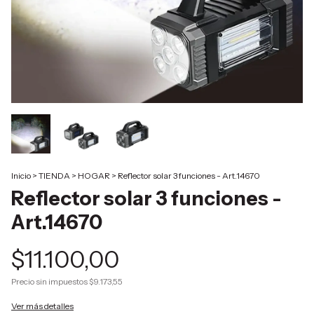
Inicio
>
TIENDA
>
HOGAR
>
Reflector solar 3 funciones - Art.14670
Reflector solar 3 funciones -
Art.14670
$11.100,00
Precio sin impuestos
$9.173,55
Ver más detalles