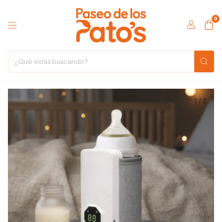
0
1
/
3